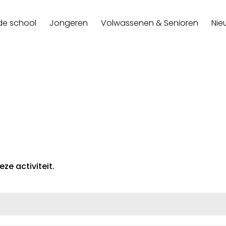
de school
Jongeren
Volwassenen & Senioren
Nie
ze activiteit.