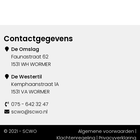
Contactgegevens
De Omslag
Faunastraat 62
1531 WH WORMER
De Westertil
Kemphaanstraat 1A
1531 VA WORMER
075 - 642 32 47
scwo@scwo.nl
© 2021 - SCWO
Algemene voorwaarden
|
Klachtenregeling
|
Privacyverklaring